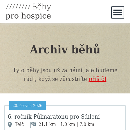
Archiv běhů
Tyto běhy jsou už za námi, ale budeme
rádi, když se zůčastníte
příště!
20. června 2026
6. ročník Půlmaratonu pro Sdílení
Telč
21.1 km | 1.0 km | 7.0 km