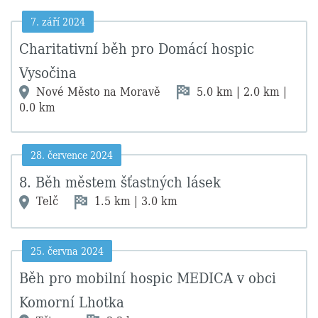
7. září 2024
Charitativní běh pro Domácí hospic
Vysočina
Nové Město na Moravě
5.0 km | 2.0 km |
0.0 km
28. července 2024
8. Běh městem šťastných lásek
Telč
1.5 km | 3.0 km
25. června 2024
Běh pro mobilní hospic MEDICA v obci
Komorní Lhotka