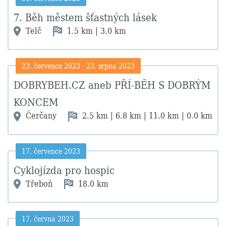
7. Běh městem šťastných lásek
Telč
1.5 km | 3.0 km
23. července 2023
-
23. srpna 2023
DOBRYBEH.CZ aneb PŘÍ-BĚH S DOBRÝM
KONCEM
Čerčany
2.5 km | 6.8 km | 11.0 km | 0.0 km
17. července 2023
Cyklojízda pro hospic
Třeboň
18.0 km
17. června 2023