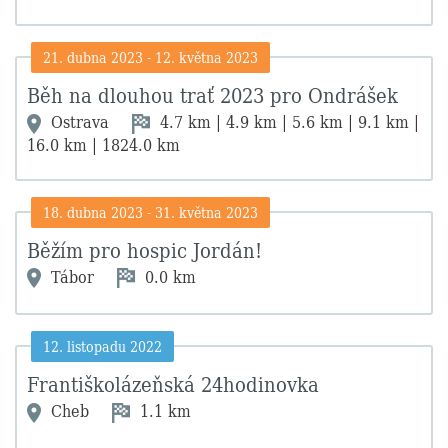
21. dubna 2023
-
12. května 2023
Běh na dlouhou trať 2023 pro Ondrášek
Ostrava
4.7 km | 4.9 km | 5.6 km | 9.1 km |
16.0 km | 1824.0 km
18. dubna 2023
-
31. května 2023
Běžím pro hospic Jordán!
Tábor
0.0 km
12. listopadu 2022
Františkolázeňská 24hodinovka
Cheb
1.1 km