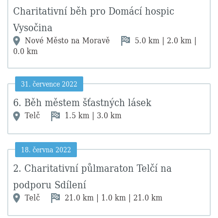
Charitativní běh pro Domácí hospic
Vysočina
Nové Město na Moravě
5.0 km | 2.0 km |
0.0 km
31. července 2022
6. Běh městem šťastných lásek
Telč
1.5 km | 3.0 km
18. června 2022
2. Charitativní půlmaraton Telčí na
podporu Sdílení
Telč
21.0 km | 1.0 km | 21.0 km