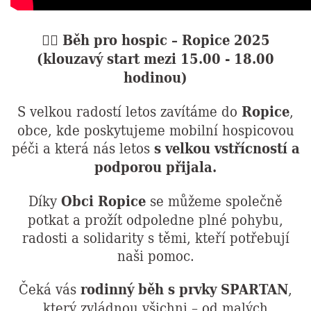
🏃‍♀️ Běh pro hospic – Ropice 2025
(klouzavý start mezi 15.00 - 18.00
hodinou)
S velkou radostí letos zavítáme do
Ropice
,
obce, kde poskytujeme mobilní hospicovou
péči a která nás letos
s velkou vstřícností a
podporou přijala.
Díky
Obci Ropice
se můžeme společně
potkat a prožít odpoledne plné pohybu,
radosti a solidarity s těmi, kteří potřebují
naši pomoc.
Čeká vás
rodinný běh s prvky SPARTAN
,
který zvládnou všichni – od malých