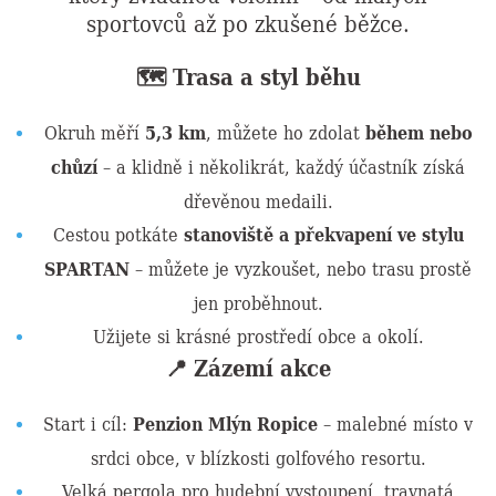
sportovců až po zkušené běžce.
🗺 Trasa a styl běhu
Okruh měří
5,3 km
, můžete ho zdolat
během nebo
chůzí
– a klidně i několikrát, každý účastník získá
dřevěnou medaili.
Cestou potkáte
stanoviště a překvapení ve stylu
SPARTAN
– můžete je vyzkoušet, nebo trasu prostě
jen proběhnout.
Užijete si krásné prostředí obce a okolí.
📍 Zázemí akce
Start i cíl:
Penzion Mlýn Ropice
– malebné místo v
srdci obce, v blízkosti golfového resortu.
Velká pergola pro hudební vystoupení, travnatá