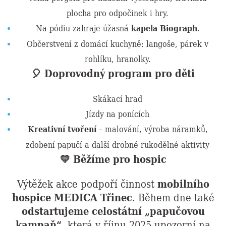
plocha pro odpočinek i hry.
Na pódiu zahraje úžasná
kapela Biograph
.
Občerstvení z domácí kuchyně: langoše, párek v
rohlíku, hranolky.
🎈 Doprovodný program pro děti
Skákací hrad
Jízdy na ponících
Kreativní tvoření
– malování, výroba náramků,
zdobení papučí a další drobné rukodělné aktivity
💛 Běžíme pro hospic
Výtěžek akce podpoří činnost
mobilního
hospice MEDICA Třinec
. Během dne také
odstartujeme celostátní „papučovou
kampaň“
, která v říjnu 2025 upozorní na