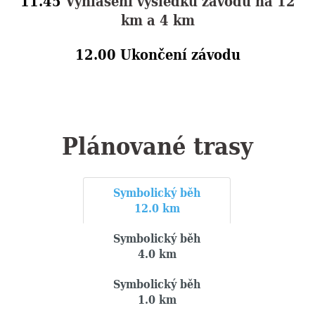
11.45
Vyhlášení výsledků závodů na 12
km a 4 km
12.00 Ukončení závodu
Plánované trasy
Symbolický běh
12.0 km
Symbolický běh
4.0 km
Symbolický běh
1.0 km