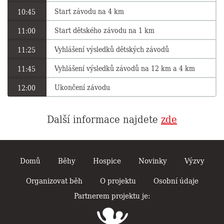
Start závodu na 4 km
10:45
Start dětského závodu na 1 km
11:00
Vyhlášení výsledků dětských závodů
11:25
Vyhlášení výsledků závodů na 12 km a 4 km
11:45
Ukončení závodu
12:00
Další informace najdete
zde
Domů
Běhy
Hospice
Novinky
Výzvy
Organizovat běh
O projektu
Osobní údaje
Partnerem projektu je: