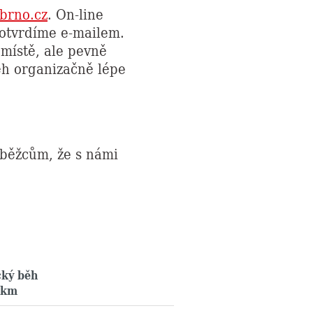
brno.cz
. On-line
potvrdíme e-mailem.
 místě, ale pevně
ěh organizačně lépe
běžcům, že s námi
cký běh
 km