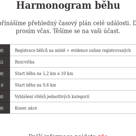
Harmonogram běhu
řínášíme přehledný časový plán celé události. D
prosím včas. Těšíme se na vaši účast.
Registrace běžců na místě + evidence online registrovaných
00
Rozcvička
45
Start běhu na 5,2 km a 10 km
00
Start běhu na 0,6 km
10
Vyhlášení vítězů jednotlivých kategorií
30
Konec akce
00