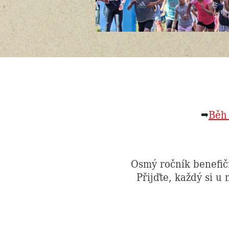
➡
Běh 
Osmý ročník benefič
Přijďte, každý si u 