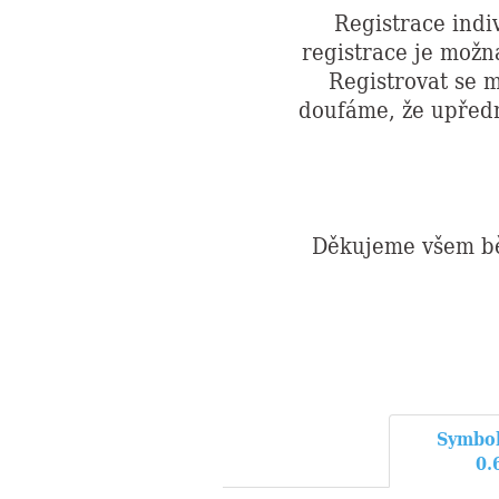
Registrace indi
registrace je možn
Registrovat se m
doufáme, že upředn
Děkujeme všem bě
Symbol
0.