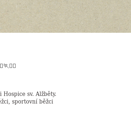
♂️🏃🏃‍♀️
Hospice sv. Alžběty.
ěžci, sportovní běžci