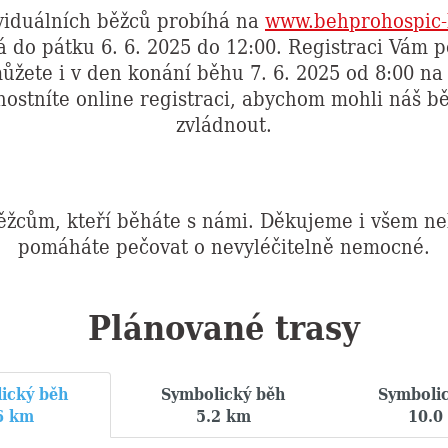
viduálních běžců probíhá na
www.behprohospic-
á do pátku 6. 6. 2025 do 12:00. Registraci Vám 
ůžete i v den konání běhu 7. 6. 2025 od 8:00 na
ostníte online registraci, abychom mohli náš b
zvládnout.
žcům, kteří běháte s námi. Děkujeme i všem ne
pomáháte pečovat o nevyléčitelně nemocné.
Plánované trasy
ický běh
Symbolický běh
Symboli
6 km
5.2 km
10.0