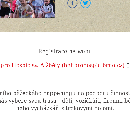
Registrace na webu
pro Hospic sv. Alžběty (behprohospic-brno.cz)
🏃‍
ního běžeckého happeningu na podporu činnosti 
nás vybere svou trasu - děti, vozíčkáři, firemní b
nebo vycházkáři s trekovými holemi.