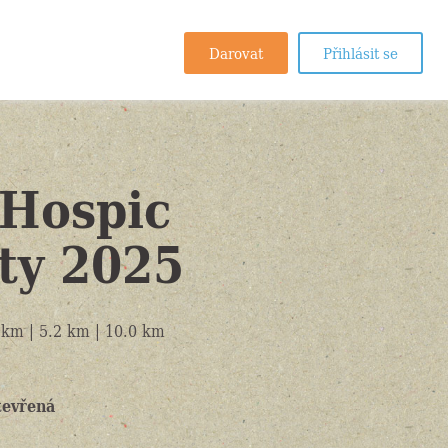
Darovat
Přihlásit se
 Hospic
ěty 2025
km | 5.2 km | 10.0 km
tevřená