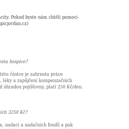
ity. Pokud byste nám chtěli pomoci-
picjordan.cz)
enta hospice?
této částce je zahrnuta práce
i, léky a zapůjčení kompenzačních
 úhradou pojišťovny, platí 250 Kč/den.
cích 3250 Kč?
em, nadací a nadačních fondů a pak