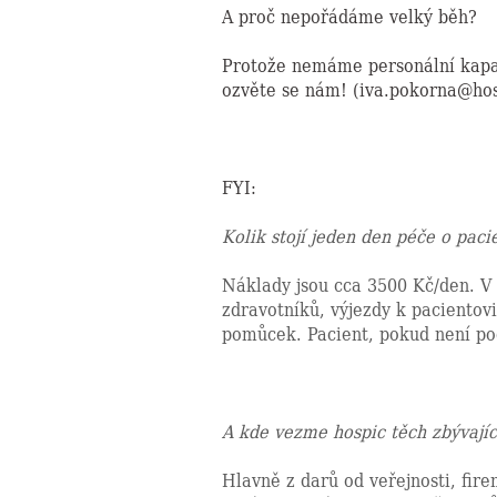
A proč nepořádáme velký běh?
Protože nemáme personální kapac
ozvěte se nám! (iva.pokorna@hos
FYI:
Kolik stojí jeden den péče o paci
Náklady jsou cca 3500 Kč/den. V 
zdravotníků, výjezdy k pacientov
pomůcek. Pacient, pokud není pod
A kde vezme hospic těch zbývají
Hlavně z darů od veřejnosti, fir