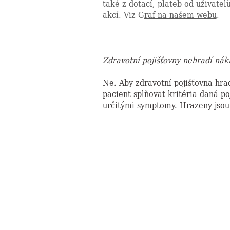
také z dotací, plateb od uživatel
akcí. Viz G
raf na našem webu
.
Zdravotní pojišťovny nehradí nák
Ne. Aby zdravotní pojišťovna hra
pacient splňovat kritéria daná po
určitými symptomy. Hrazeny jsou