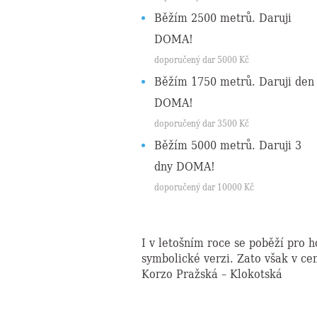
Běžím 2500 metrů. Daruji
DOMA!
doporučený dar
5000
Kč
Běžím 1750 metrů. Daruji den
DOMA!
doporučený dar
3500
Kč
Běžím 5000 metrů. Daruji 3
dny DOMA!
doporučený dar
10000
Kč
I v letošním roce se poběží pro h
symbolické verzi. Zato však v ce
Korzo Pražská – Klokotská