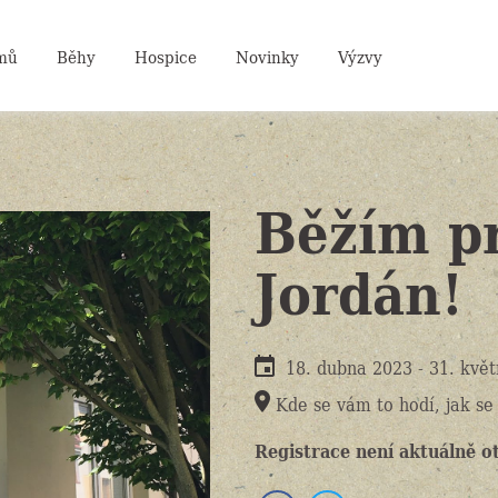
mů
Běhy
Hospice
Novinky
Výzvy
Běžím pr
Jordán!
18. dubna 2023
-
31. kvě
Kde se vám to hodí, jak se
Registrace není aktuálně o