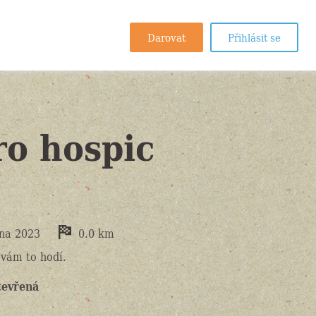
Darovat
Přihlásit se
o hospic
tna 2023
0.0 km
 vám to hodí.
tevřená