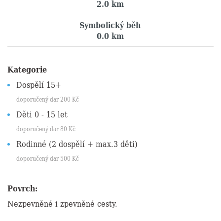
2.0 km
Symbolický běh
0.0 km
Kategorie
Dospělí 15+
doporučený dar
200
Kč
Děti 0 - 15 let
doporučený dar
80
Kč
Rodinné (2 dospělí + max.3 děti)
doporučený dar
500
Kč
Povrch:
Nezpevněné i zpevněné cesty.