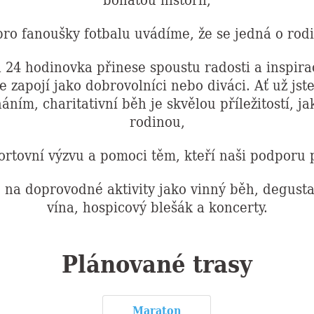
pro fanoušky fotbalu uvádíme, že se jedná o rod
 24 hodinovka přinese spoustu radosti a inspir
e zapojí jako dobrovolníci nebo diváci. Ať už jst
ním, charitativní běh je skvělou příležitostí, jak
rodinou,
portovní výzvu a pomoci těm, kteří naši podporu 
e na doprovodné aktivity jako vinný běh, degust
vína, hospicový blešák a koncerty.
Plánované trasy
Maraton