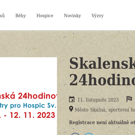
mů
Běhy
Hospice
Novinky
Výzvy
Skalens
24hodin
11. listopadu 2023
Město Skalná, sportovní h
Registrace není aktuálně o