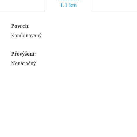
1.1 km
Povrch:
Kombinovaný
Převýšení:
Nenáročný