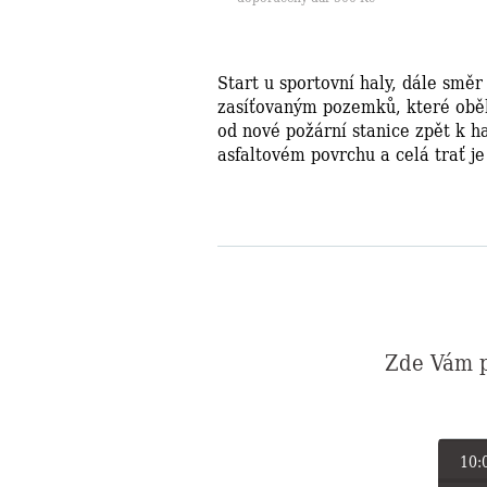
Start u sportovní haly, dále směr
zasíťovaným pozemků, které oběh
od nové požární stanice zpět k ha
asfaltovém povrchu a celá trať je
Zde Vám p
10: