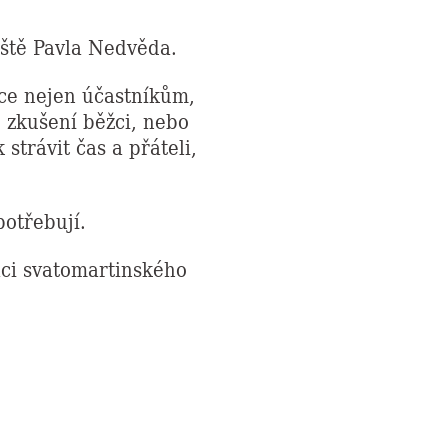
iště Pavla Nedvěda.
ace nejen účastníkům,
e zkušení běžci, nebo
 strávit čas a přáteli,
potřebují.
aci svatomartinského