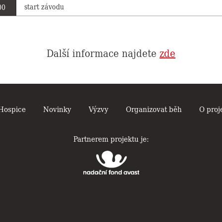
start závodu
00
Další informace najdete
zde
Hospice
Novinky
Výzvy
Organizovat běh
O proj
Partnerem projektu je: