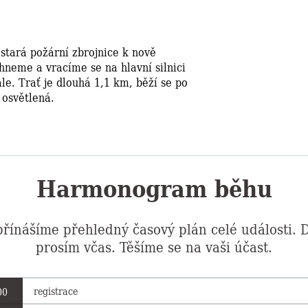
 stará požární zbrojnice k nově
neme a vracíme se na hlavní silnici
le. Trať je dlouhá 1,1 km, běží se po
 osvětlená.
Harmonogram běhu
řínášíme přehledný časový plán celé události. D
prosím včas. Těšíme se na vaši účast.
registrace
00