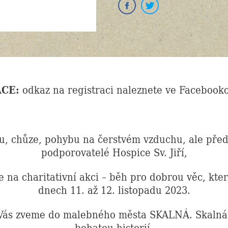
ACE:
odkaz na registraci naleznete ve Facebooko
hu, chůze, pohybu na čerstvém vzduchu, ale před
podporovatelé Hospice Sv. Jiří,
e na charitativní akci – běh pro dobrou věc, kte
dnech 11. až 12. listopadu 2023.
 Vás zveme do malebného města SKALNÁ. Skalná 
bohatou historií,