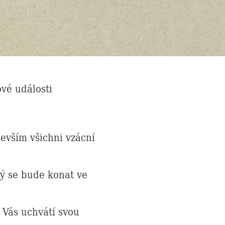
vé události
evším všichni vzácní
rý se bude konat ve
Vás uchvátí svou