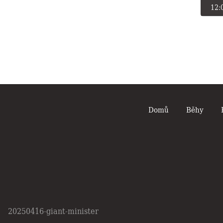
12:
Domů
Běhy
20250416-giant-minister