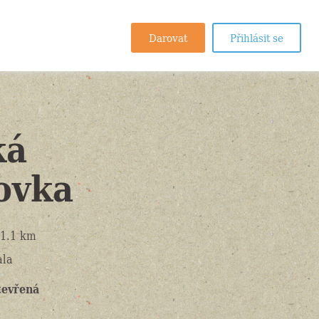
Darovat
Přihlásit se
ká
ovka
1.1 km
ala
tevřená