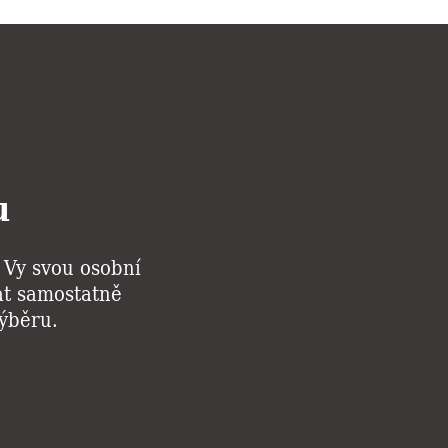
u
i Vy svou osobní
kat samostatně
výběru.