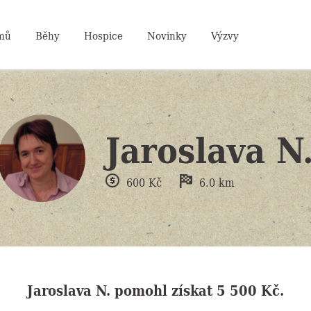
mů
Běhy
Hospice
Novinky
Výzvy
Jaroslava N
600
Kč
6.0
km
Jaroslava N.
pomohl získat
5 500 Kč
.