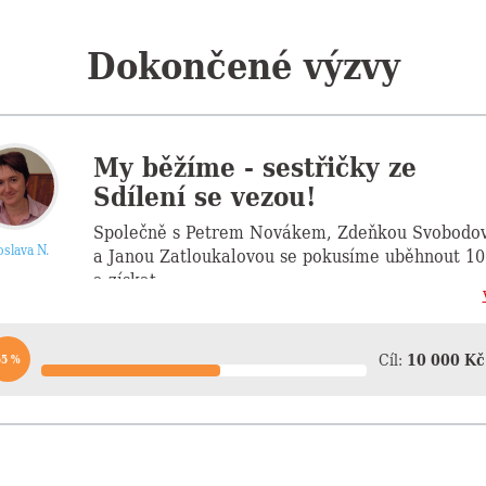
Dokončené výzvy
My běžíme - sestřičky ze
Sdílení se vezou!
Společně s Petrem Novákem, Zdeňkou Svobodo
oslava N.
a Janou Zatloukalovou se pokusíme uběhnout 1
a získat...
Cíl:
10 000 Kč
55 %