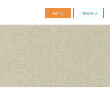
Darovat
Přihlásit se
.