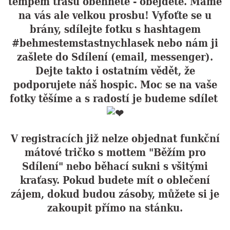
tempem trasu oběhnete - obejdete. Máme
na vás ale velkou prosbu! Vyfoťte se u
brány, sdílejte fotku s hashtagem
#behmestemstastnychlasek nebo nám ji
zašlete do Sdílení (email, messenger).
Dejte takto i ostatním vědět, že
podporujete náš hospic. Moc se na vaše
fotky těšíme a s radostí je budeme sdílet
V registracích již nelze objednat funkční
mátové tričko s mottem "Běžím pro
Sdílení" nebo běhací sukni s všitými
kraťasy. Pokud budete mít o oblečení
zájem, dokud budou zásoby, můžete si je
zakoupit přímo na stánku.