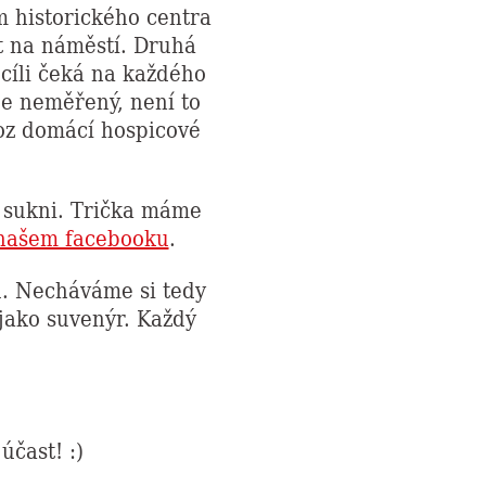
m historického centra
t na náměstí. Druhá
V cíli čeká na každého
je neměřený, není to
oz domácí hospicové
í sukni. Trička máme
 našem facebooku
.
u. Necháváme si tedy
 jako suvenýr. Každý
účast! :)