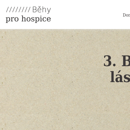
Do
3. 
lá