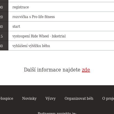
registrace
00
rozcvička s Pro-life fitness
20
start
30
vystoupení Ride Wheel - biketrial
15
vyhlášení výtěžku běhu
30
Další informace najdete
zde
Hospice
Novinky
Výzvy
Organizovat běh
O proj
Partnerem projektu je: