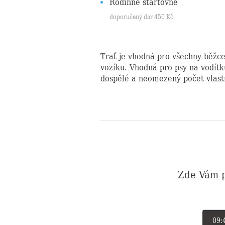
Rodinné startovné
doporučený dar
450
Kč
Trať je vhodná pro všechny běžce
vozíku. Vhodná pro psy na vodítk
dospělé a neomezený počet vlastn
Zde Vám p
09: