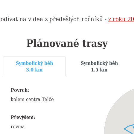
odívat na videa z předešlých ročníků -
z roku 2
Plánované trasy
Symbolický běh
Symbolický běh
3.0 km
1.5 km
Povrch:
kolem centra Telče
Převýšení:
rovina