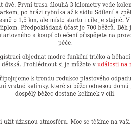
 dvě. První trasa dlouhá 3 kilometry vede kole
arkem, po hrázi rybníka až k sídlu Sdílení a zpě
sně o 1,5 km, ale místo startu i cíle je stejné. 
 diplom. Předpokládaná účast je 700 běžců. Běh 
startovného a koupí oblečení přispějete na prov
péče.
egistraci objednat modré funkční tričko a běhac
 dětská. Prohlédnout si je můžete v
události na
připojujeme k trendu redukce plastového odpad
tní vratné kelímky, které si běžci odnesou domů
dospělý běžec dostane kelímek v cíli.
si užít úžasnou atmosféru. Moc se těšíme na vaši 