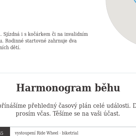
. Sjízdná i s kočárkem či na invalidním
u. Rodinné startovné zahrnuje dva
ích dětí.
Harmonogram běhu
řínášíme přehledný časový plán celé události. D
prosím včas. Těšíme se na vaši účast.
vystoupení Ride Wheel - biketrial
45