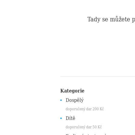
Tady se můžete p
Kategorie
Dospělý
doporučený dar
200
Kč
Dítě
doporučený dar
50
Kč