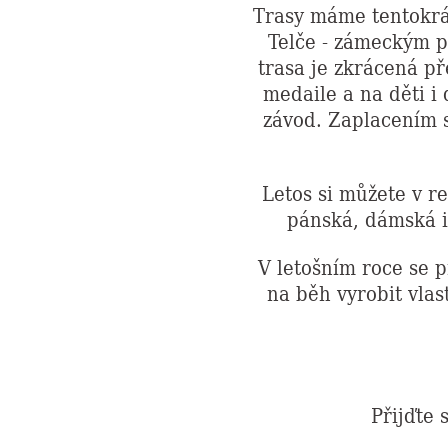
Trasy máme tentokrát
Telče - zámeckým p
trasa je zkrácená pře
medaile a na děti i
závod. Zaplacením 
Letos si můžete v r
pánská, dámská i
V letošním roce se 
na běh vyrobit vlas
Přijďte 