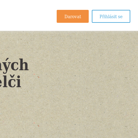
Darovat
Přihlásit se
ných
lči