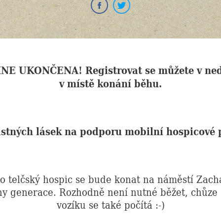
 UKONČENA! Registrovat se můžete v neděl
v místě konání běhu.
stných lásek na podporu mobilní hospicové p
ro telčský hospic se bude konat na náměstí Zach
ny generace. Rozhodně není nutné běžet, chůze a
vozíku se také počítá :-)