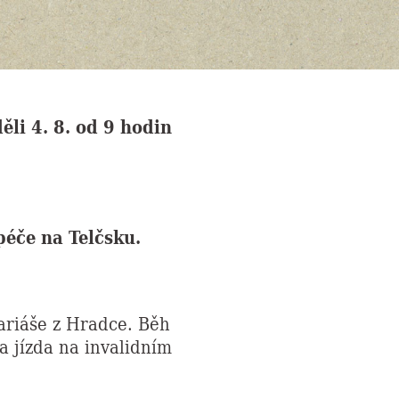
i 4. 8. od 9 hodin
éče na Telčsku.
ariáše z Hradce. Běh
 jízda na invalidním