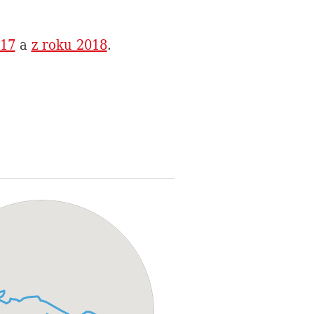
017
a
z roku 2018
.