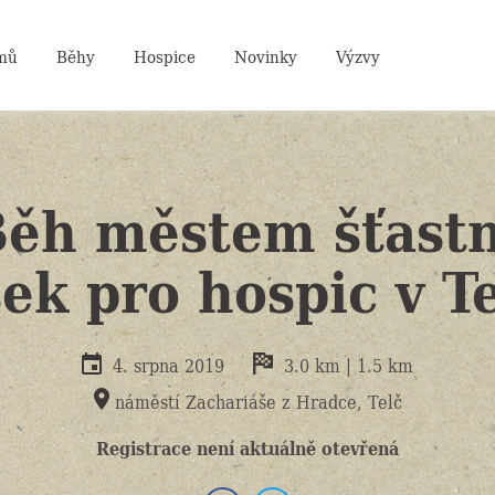
mů
Běhy
Hospice
Novinky
Výzvy
Běh městem šťast
sek pro hospic v Te
4. srpna 2019
3.0 km | 1.5 km
náměstí Zachariáše z Hradce, Telč
Registrace není aktuálně otevřená