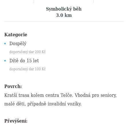
Symbolický běh
3.0 km
Kategorie
Dospělý
doporučený dar
200
Kč
Dítě do 15 let
doporučený dar
100
Kč
Povrch:
Kratší trasa kolem centra Telče. Vhodná pro seniory,
malé děti, případně invalidní vozíky.
Převýšení: