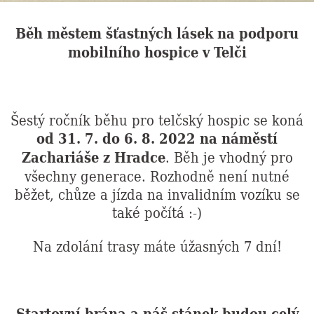
Běh městem šťastných lásek na podporu
mobilního hospice v Telči
Šestý ročník běhu pro telčský hospic se koná
od 31. 7. do 6. 8. 2022 na náměstí
Zachariáše z Hradce
. Běh je vhodný pro
všechny generace. Rozhodně není nutné
běžet, chůze a jízda na invalidním vozíku se
také počítá :-)
Na zdolání trasy máte úžasných 7 dní!
Startovní brána a náš stánek budou celý